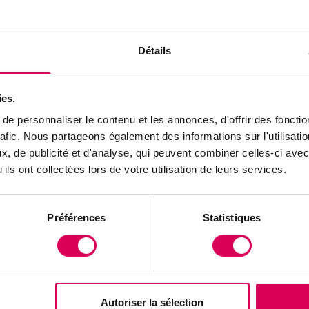
ion de trois espèces d'insectes, une opportunité qu
ibli Saputra avec son élevage de vers de farine et ses
Détails
n. En Suisse romande, la truffe se cultive désormais 
tet se diversifie dans la trufficulture, une pratique qu
teurs. Le physicien Ancelin Coulon consacre ses trav
ies.
s atmosphériques du méthane, dont les conclusions po
e personnaliser le contenu et les annonces, d'offrir des fonctio
rafic. Nous partageons également des informations sur l'utilisati
politiques à agir face au réchauffement climatique.
, de publicité et d'analyse, qui peuvent combiner celles-ci avec
ils ont collectées lors de votre utilisation de leurs services.
 d'octobre célèbre l'innovation agricole sous toutes 
à l'assiette aux champignons souterrains en passant 
rre & Nature vous invite à explorer comment la Suiss
Préférences
Statistiques
production et de consommation.
ure !
Autoriser la sélection