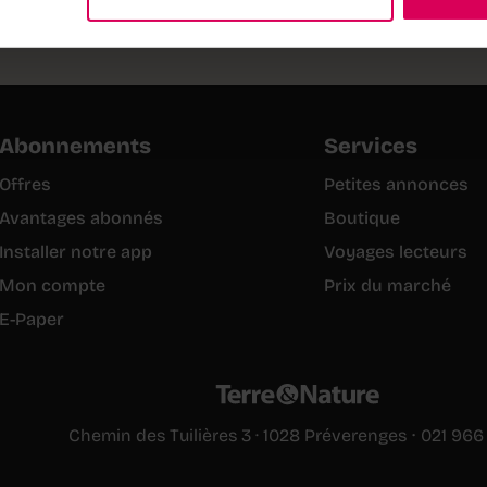
 les publications
Abonnements
Services
Offres
Petites annonces
Avantages abonnés
Boutique
Installer notre app
Voyages lecteurs
Mon compte
Prix du marché
E-Paper
·
Chemin des Tuilières 3 · 1028 Préverenges
021 966 