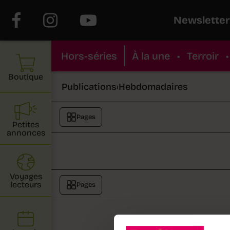
Newsletter
Hors-séries
À la une
•
Terroir
•
Boutique
Publications
›
Hebdomadaires
Pages
Petites
annonces
Voyages
lecteurs
Pages
Au sommai