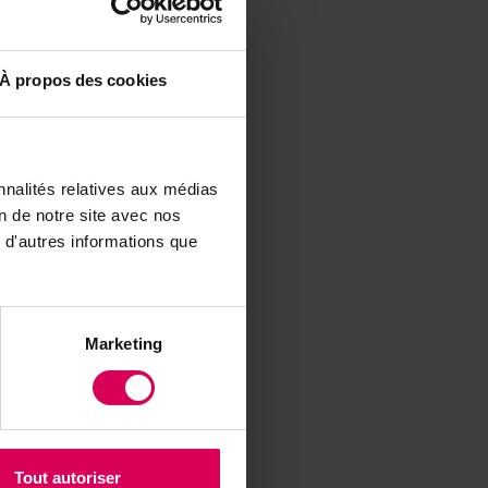
e saisit la Genevoise
 ateliers de
À propos des cookies
: à Suchy, le paysan
i séduit de plus en plus
aux de recherche aux
urraient inciter les
nnalités relatives aux médias
on de notre site avec nos
 d'autres informations que
ses formes : des
par la science du
e réinvente ses
Marketing
Tout autoriser