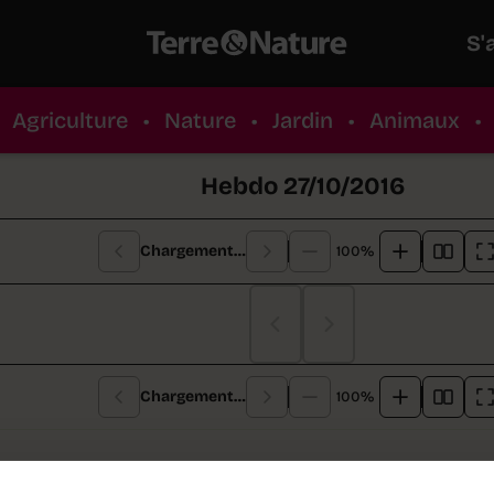
S'
Agriculture
•
Nature
•
Jardin
•
Animaux
•
Hebdo 27/10/2016
Chargement…
100%
Chargement…
Chargement…
100%
re de cette semaine :
La Suisse légalisera dès l'an p