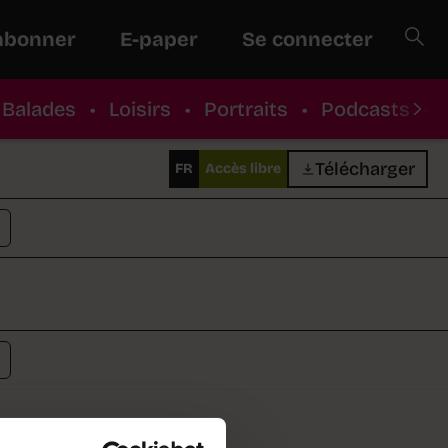
abonner
E-paper
Se connecter
Balades
•
Loisirs
•
Portraits
•
Podcasts
•
Télécharger
FR
Accès libre
rochain la