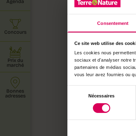
Agenda
consommat
Sylvia Sch
Consentement
dégustatio
Concours
Pierre Pit
d'agricul
Ce site web utilise des cook
variation
Les cookies nous permettent d
Prix du
sociaux et d'analyser notre t
décideurs 
marché
partenaires de médias sociaux
vous leur avez fournies ou qu'
Ce numéro
insectes 
Sélection
Bonnes
adresses
climat, Te
Nécessaires
du
consentement
modes de 
Bonne lect