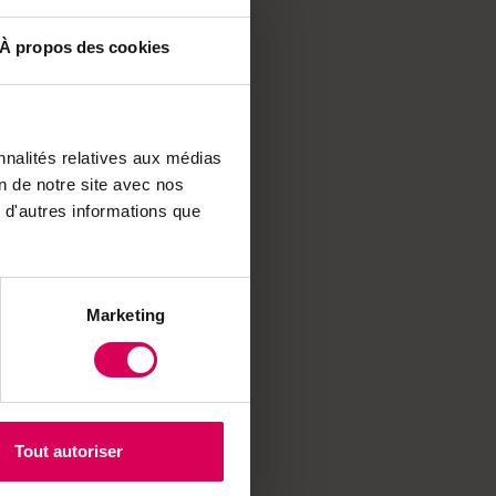
rs suisses. Coop
À propos des cookies
 anticipe des résultats
 franc fort. L'Union
mettant en vedette
des agriculteurs
nnalités relatives aux médias
on de notre site avec nos
 d'autres informations que
capture un moment de
nité se rencontrent
Marketing
Tout autoriser