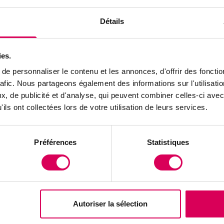
du taux plancher de l'euro, fragilisant les producteu
Détails
 bénéfice net de 470 millions de francs en 2014, mais
rables pour 2015 en raison du tourisme d'achat lié au
s paysans lance une campagne d'affichage originale 
ies.
ux ambassadeurs vêtus de la chemise traditionnelle 
e personnaliser le contenu et les annonces, d'offrir des fonctio
rafic. Nous partageons également des informations sur l'utilisati
s.
, de publicité et d'analyse, qui peuvent combiner celles-ci avec
ils ont collectées lors de votre utilisation de leurs services.
is économiques et initiatives créatives, ce numéro 
 pour le monde agricole suisse, où tradition et moder
ndre les intérêts des paysans.
Préférences
Statistiques
ure !
 les publications
Autoriser la sélection