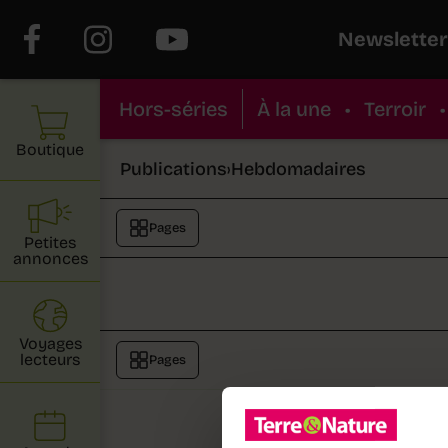
Newsletter
Hors-séries
À la une
•
Terroir
•
Boutique
Publications
›
Hebdomadaires
Pages
Petites
annonces
Voyages
lecteurs
Pages
Au sommai