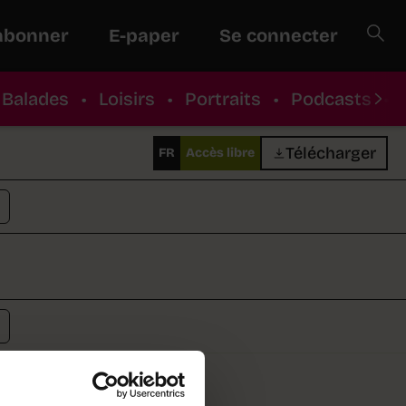
abonner
E-paper
Se connecter
Balades
•
Loisirs
•
Portraits
•
Podcasts
•
Télécharger
FR
Accès libre
forte pression avec