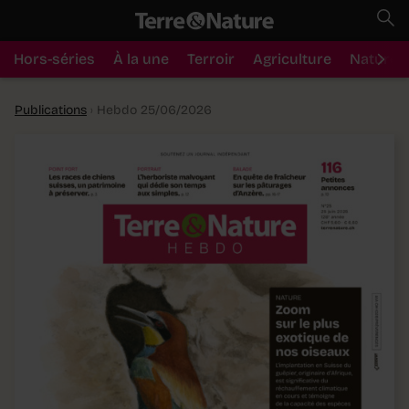
Hors-séries
À la une
Terroir
Agriculture
Nature
Publications
›
Hebdo 25/06/2026