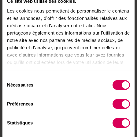
portrait est consacré à Steve Vuignier,
Ce site web utilise des cookies.
herboriste valaisan malvoyant qui cultive des
Les cookies nous permettent de personnaliser le contenu
et les annonces, d'offrir des fonctionnalités relatives aux
plantes adaptogènes en montagne. Le numéro
médias sociaux et d'analyser notre trafic. Nous
explore aussi l’essor des plantes indigènes dans
partageons également des informations sur l'utilisation de
les jardineries, célèbre l’installation du guêpier
notre site avec nos partenaires de médias sociaux, de
d’Europe sous nos latitudes, met à l’honneur les
publicité et d'analyse, qui peuvent combiner celles-ci
avec d'autres informations que vous leur avez fournies
bénévoles engagés pour l’environnement et suit
ou qu'ils ont collectées lors de votre utilisation de leurs
la fabrication de yogourts au moka dans une
services.
ferme du Seeland.
Sélection
Nécessaires
du
Bonne lecture!
consentement
Préférences
Statistiques
Abonnez-vous pour tout lire