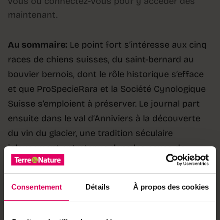
vous ou connectez-vous pour y accéder dès
maintenant.
Au sommaire:
Le point fort s’intéresse aux cinq
races de chiens suisses, du saint-bernard au
bouvier bernois, dont le rôle historique s’efface
et que ProSpecieRara et la Société Cynologique
Suisse s’emploient à préserver. Le journal part
ensuite dans le val d’Anniviers à la découverte
du vin du glacier, une tradition séculaire
jalousement entretenue dans les caves de
Grimentz. À Genève, un entomologiste, un
musicien et un chercheur enregistrent les
Consentement
Détails
À propos des cookies
chants des insectes pour en faire un album
original destiné à sensibiliser à la biodiversité. Un