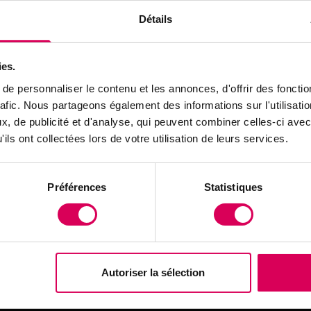
 divisent les agriculteurs de la Broye, où bio et con
Détails
crutin du 13 juin. En Valais, Hélène Collins confection
foin et de pommes, une spécialité gourmande qui valori
ies.
gnons pleurotes et strophaires améliorent la fertilit
e personnaliser le contenu et les annonces, d'offrir des fonctio
e récolte aux permaculteurs du canton de Vaud.
rafic. Nous partageons également des informations sur l'utilisati
, de publicité et d'analyse, qui peuvent combiner celles-ci avec
 explore les enjeux agricoles qui animent nos régio
ils ont collectées lors de votre utilisation de leurs services.
ssionnés sur la protection des cultures aux innovat
nos terroirs avec authenticité.
Préférences
Statistiques
ure !
 les publications
Autoriser la sélection