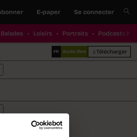
abonner
E-paper
Se connecter
Balades
•
Loisirs
•
Portraits
•
Podcasts
•
Télécharger
FR
Accès libre
s contre l'usage des