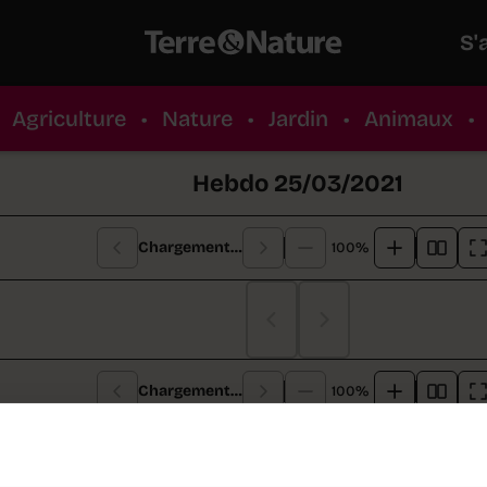
S'
Agriculture
•
Nature
•
Jardin
•
Animaux
•
Hebdo 25/03/2021
Chargement…
100%
Chargement…
Chargement…
100%
re de cette semaine :
Les deux initiatives populaire