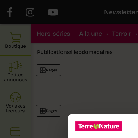
Newsletter
Hors-séries
À la une
•
Terroir
•
Boutique
Publications
›
Hebdomadaires
Pages
Petites
annonces
Voyages
lecteurs
Pages
Au sommai