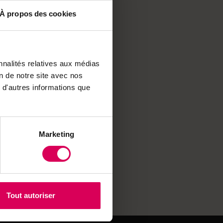
ventionnels débattent
À propos des cookies
ne une gelée originale
se le terroir local.
é des sols et offrent
nnalités relatives aux médias
on de notre site avec nos
 d'autres informations que
ns romandes, des
ions savoureuses qui
Marketing
Tout autoriser