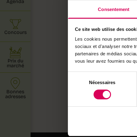
Agenda
pesticides
Consentement
avant le s
à base de 
Ce site web utilise des cook
Concours
Les champi
Les cookies nous permettent d
une doubl
sociaux et d'analyser notre t
partenaires de médias sociaux
Ce numéro
Prix du
vous leur avez fournies ou qu'
marché
débats pa
Sélection
célèbrent 
Nécessaires
du
consentement
Bonnes
Bonne lect
adresses
Toutes