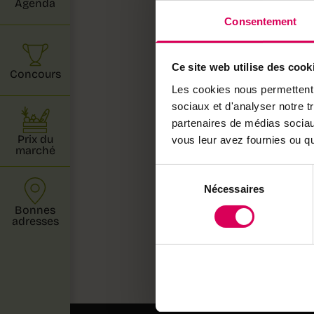
Agenda
long du la
Consentement
contemplat
d'horticul
Ce site web utilise des cook
Concours
du Valais
Les cookies nous permettent d
photogéni
sociaux et d'analyser notre t
partenaires de médias sociaux
Ce numéro
Prix du
vous leur avez fournies ou qu'
marché
de Suisse 
Sélection
rencontren
Nécessaires
du
consentement
Bonnes
Bonne lect
adresses
Toutes