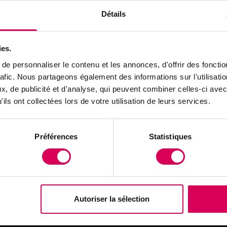
c de Neuchâtel, où vignobles et plages préservées inv
Détails
ion. Jean-Marc Vuillod cultive la morille dans les tunn
ture de Lullier, réussissant à apprivoiser ce champigno
ies.
 devient une vedette des réseaux sociaux grâce à so
e personnaliser le contenu et les annonces, d'offrir des fonctio
que et ses longues mèches blanches caractéristique
rafic. Nous partageons également des informations sur l'utilisati
, de publicité et d'analyse, qui peuvent combiner celles-ci avec
 vous propose une immersion dans les richesses culi
ils ont collectées lors de votre utilisation de leurs services.
romande, où traditions ancestrales et innovations ag
t pour célébrer la vie dans ses plus belles expressi
Préférences
Statistiques
ure !
 les publications
Autoriser la sélection