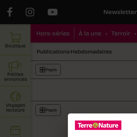
Newsletter
Hors-séries
À la une
•
Terroir
•
Boutique
Publications
›
Hebdomadaires
Pages
Petites
annonces
Voyages
lecteurs
Pages
Au sommai