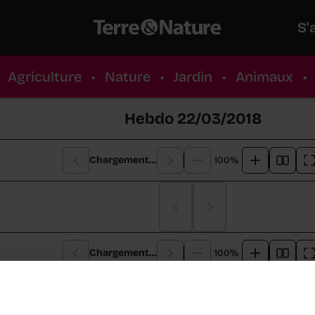
S'
Agriculture
•
Nature
•
Jardin
•
Animaux
•
Hebdo 22/03/2018
Chargement…
100%
Chargement…
Chargement…
100%
re de cette semaine :
Une balade pittoresque entre 