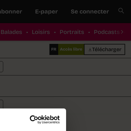
abonner
E-paper
Se connecter
Balades
•
Loisirs
•
Portraits
•
Podcasts
•
Télécharger
FR
Accès libre
Bevaix et Auvernier le