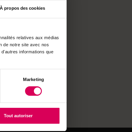
itent à la
À propos des cookies
els de l'École
n délicat. Le nez noir
n charme
nnalités relatives aux médias
s.
on de notre site avec nos
 d'autres informations que
naires et naturelles
ricoles se
ons saisonnières.
Marketing
Tout autoriser