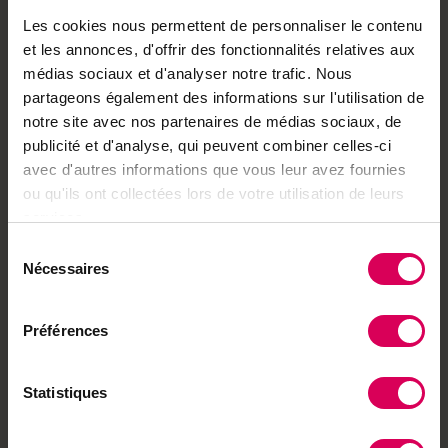
Grolley et ses précieux pistils sont récoltés avec
Les cookies nous permettent de personnaliser le contenu
délicatesse par les cultivateurs locaux. Le tir à l'arc
et les annonces, d'offrir des fonctionnalités relatives aux
3D, discipline méconnue du grand public, a accueilli
médias sociaux et d'analyser notre trafic. Nous
ses championnats suisses près de Tavannes avec
partageons également des informations sur l'utilisation de
notre site avec nos partenaires de médias sociaux, de
des cibles d'animaux factices en forêt.
publicité et d'analyse, qui peuvent combiner celles-ci
Ce numéro explore les paradoxes de la nature :
avec d'autres informations que vous leur avez fournies
ou qu'ils ont collectées lors de votre utilisation de leurs
certains envahisseurs pourraient nous surprendre,
services.
tandis que l'or rouge des champs de Fribourg
Sélection
continue de briller, et que les forêts bernoises se
Nécessaires
du
transforment en terrain de jeu pour des archers
consentement
passionnés.
Préférences
Bonne lecture !
Statistiques
Toutes les publications