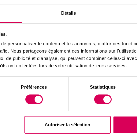
ent les cheveux de salon en matériaux utiles : tapis 
Détails
s et paillage pour les cultures. Les chalets suisses,
nticité nationale, ont en réalité été créés de toutes p
 du pays, comme l'explique une nouvelle exposition de 
ies.
 À Troinex, un entrepreneur genevois redonne ses let
e personnaliser le contenu et les annonces, d'offrir des fonctio
rafic. Nous partageons également des informations sur l'utilisati
, cette boisson alcoolisée à base de miel, autrefois r
, de publicité et d'analyse, qui peuvent combiner celles-ci avec
ils ont collectées lors de votre utilisation de leurs services.
 nous plonge dans les trésors cachés de la Romandi
ux mythes identitaires, en passant par les saveurs o
 Une invitation à redécouvrir ce que nous pensions c
Préférences
Statistiques
ure !
 les publications
Autoriser la sélection