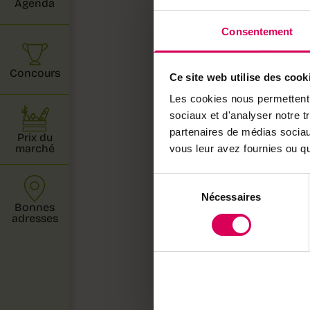
Agenda
transform
Consentement
dépolluant
de l'authe
Concours
l'identité
Ce site web utilise des cook
nationale.
Les cookies nous permettent d
sociaux et d'analyser notre t
l'hydromel
partenaires de médias sociaux
Prix du
marché
vous leur avez fournies ou qu'
Ce numéro
durables a
Sélection
à la mode.
Nécessaires
du
Bonnes
consentement
adresses
Bonne lect
Toutes