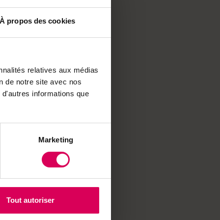
absorbants, boudins
À propos des cookies
 aujourd'hui symboles
ièces pour forger
la Bibliothèque
tres de noblesse à
nnalités relatives aux médias
on de notre site avec nos
éservée aux dieux.
 d'autres informations que
e : des innovations
ubliées qui reviennent
onnaître.
Marketing
Tout autoriser