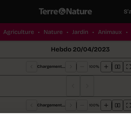
S'
Agriculture
•
Nature
•
Jardin
•
Animaux
•
Hebdo 20/04/2023
Chargement…
100%
Chargement…
Chargement…
100%
re de cette semaine :
En Romandie, plusieurs proje