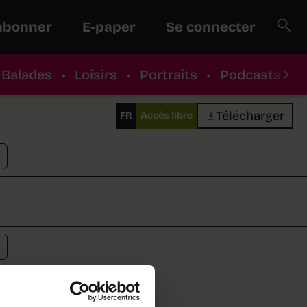
abonner
E-paper
Se connecter
Balades
•
Loisirs
•
Portraits
•
Podcasts
•
Télécharger
FR
Accès libre
ts innovants