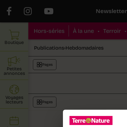
Newsletter
Hors-séries
À la une
•
Terroir
•
Boutique
Publications
›
Hebdomadaires
Pages
Petites
annonces
Voyages
lecteurs
Pages
Au sommai