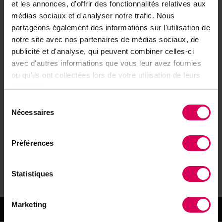
et les annonces, d'offrir des fonctionnalités relatives aux
hivernent désormais en terres vaudoises, faute de
médias sociaux et d'analyser notre trafic. Nous
places suffisantes dans les étables d'origine. À
partageons également des informations sur l'utilisation de
Lausanne, deux artisans proposent des baguettes au
notre site avec nos partenaires de médias sociaux, de
levain fabriquées à partir de farines locales.
publicité et d'analyse, qui peuvent combiner celles-ci
avec d'autres informations que vous leur avez fournies
Ce numéro célèbre l'innovation agricole et
ou qu'ils ont collectées lors de votre utilisation de leurs
énergétique de nos régions, où tradition paysanne et
services.
technologies durables se rencontrent pour
Sélection
construire une Suisse plus verte et autosuffisante.
Nécessaires
du
consentement
Bonne lecture !
Préférences
Toutes les publications
Statistiques
Marketing
Terre&Nature