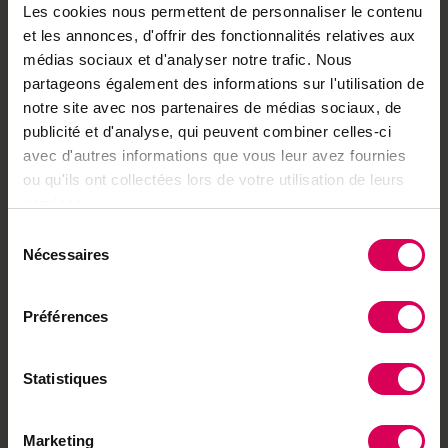
l'agriculture. Pierre Landolt, héritier suisse de la
Les cookies nous permettent de personnaliser le contenu
et les annonces, d'offrir des fonctionnalités relatives aux
famille Sandoz, révolutionne l'agriculture brésilienne
médias sociaux et d'analyser notre trafic. Nous
en appliquant les principes de la biodynamie dans la
partageons également des informations sur l'utilisation de
Caatinga du Nordeste. Les forestiers fribourgeois
notre site avec nos partenaires de médias sociaux, de
organisent une mise aux enchères de bois de qualité
publicité et d'analyse, qui peuvent combiner celles-ci
et d'essences rares avec des crieurs passionnés.
avec d'autres informations que vous leur avez fournies
ou qu'ils ont collectées lors de votre utilisation de leurs
Ce numéro célèbre ceux qui nourrissent notre terre
services.
et transforment nos paysages, du Plateau suisse aux
Sélection
forêts tropicales brésiliennes, en donnant voix et
Nécessaires
du
visibilité à des acteurs trop souvent méconnus.
consentement
Préférences
Bonne lecture !
Statistiques
Toutes les publications
Marketing