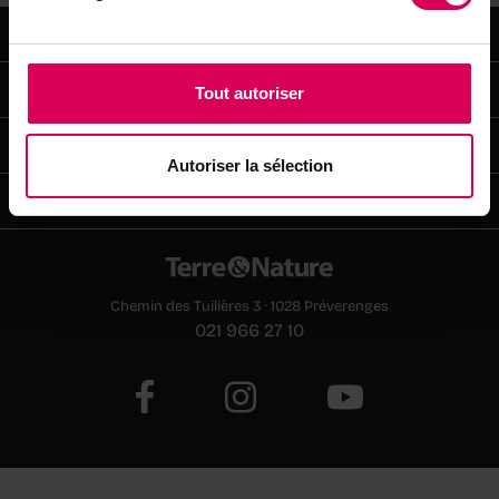
Terre&Nature
Abonnements
Tout autoriser
Services
Autoriser la sélection
Publicité
Chemin des Tuilières 3 · 1028 Préverenges
021 966 27 10
E-paper