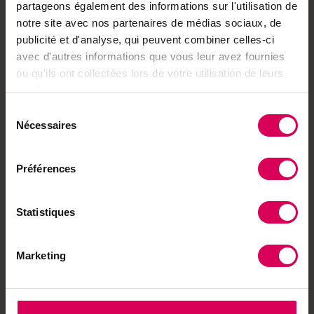
partageons également des informations sur l'utilisation de
enjeux actuels de nos campagnes et de nos
notre site avec nos partenaires de médias sociaux, de
traditions.
publicité et d'analyse, qui peuvent combiner celles-ci
avec d'autres informations que vous leur avez fournies
Bonne lecture !
ou qu'ils ont collectées lors de votre utilisation de leurs
services.
Sélection
Nécessaires
du
consentement
Préférences
Abonnez-vous pour tout lire
Avec un abonnement, consultez toutes les
Statistiques
éditions sans limitation
Accès à l'ensemble des publications
Marketing
numériques
Liseuse en ligne sur tous vos appareils
Téléchargement des pdf