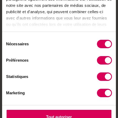
notre site avec nos partenaires de médias sociaux, de
publicité et d'analyse, qui peuvent combiner celles-ci
avec d'autres informations que vous leur avez fournies
ou qu'ils ont collectées lors de votre utilisation de leurs
services.
Sélection
Terroir
Nécessaires
du
Un inventeur biennois
consentement
primé à Paris pour son
piège à frelons
Préférences
asiatiques
Statistiques
Marketing
Nature
L'approvisionnement en
Tout autoriser