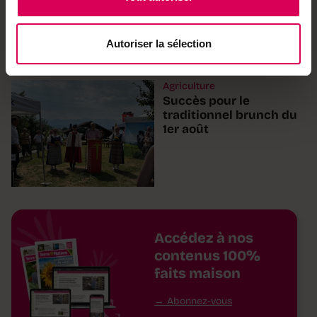
électricité est assuré
malgré la canicule
Autoriser la sélection
Agriculture
Succès pour le
traditionnel brunch du
1er août
Accédez à nos
contenus 100%
faits maison
Abonnez-vous