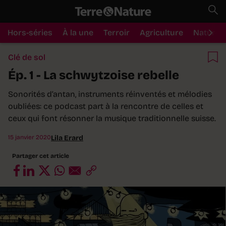
Hors-séries
À la une
Terroir
Agriculture
Nature
Clé de sol
Ép. 1 - La schwytzoise rebelle
Sonorités d’antan, instruments réinventés et mélodies
oubliées: ce podcast part à la rencontre de celles et
ceux qui font résonner la musique traditionnelle suisse.
15 janvier 2020
Lila Erard
Partager cet article