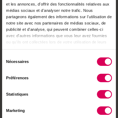
et les annonces, d'offrir des fonctionnalités relatives aux
3 juillet
médias sociaux et d'analyser notre trafic. Nous
Cirques · Zoo itinérants
partageons également des informations sur l'utilisation de
notre site avec nos partenaires de médias sociaux, de
10 juillet
publicité et d'analyse, qui peuvent combiner celles-ci
Oenotourisme (option)
avec d'autres informations que vous leur avez fournies
17 juillet
ou qu'ils ont collectées lors de votre utilisation de leurs
Trekking et grandes randonnées
services.
Sélection
24 juillet
Nécessaires
du
Destination 10 bons plans
consentement
31 juillet
Préférences
Expos en plein air
7 août
Statistiques
Destination 10 bons plans
14 août
Marketing
Sites de l’Unesco