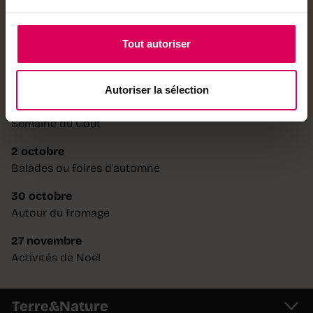
21 août
Destination 10 bons plans
Tout autoriser
28 août
Musées
Autoriser la sélection
4 septembre
Semaine du Goût
2 octobre
Balades ou foires d’automne
30 octobre
Autour du fromage
27 novembre
Activités de Noël
Terre&Nature