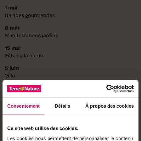
1 mai
Balades gourmandes
8 mai
Manifestations jardins
15 mai
Fête de la nature
5 juin
Vélo
12 juin
Destination 10 bons plans
Consentement
Détails
À propos des cookies
19 juin
Activités juniors · Été
26 juin
Ce site web utilise des cookies.
Destination 10 bons plans (option)
Les cookies nous permettent de personnaliser le contenu