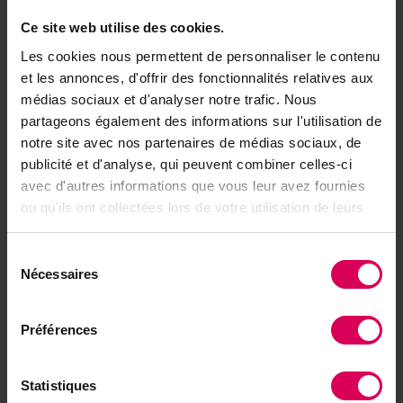
l’an prochain.
Ce site web utilise des cookies.
Les cookies nous permettent de personnaliser le contenu
+ d’infos
www.veveysengage.ch/projet
et les annonces, d'offrir des fonctionnalités relatives aux
médias sociaux et d'analyser notre trafic. Nous
Envie de partager ?
partageons également des informations sur l'utilisation de
notre site avec nos partenaires de médias sociaux, de
publicité et d'analyse, qui peuvent combiner celles-ci
avec d'autres informations que vous leur avez fournies
ou qu'ils ont collectées lors de votre utilisation de leurs
Achetez local sur
services.
notre boutique
Sélection
Nécessaires
du
Découvrez les produits
consentement
Préférences
À lire aussi
Statistiques