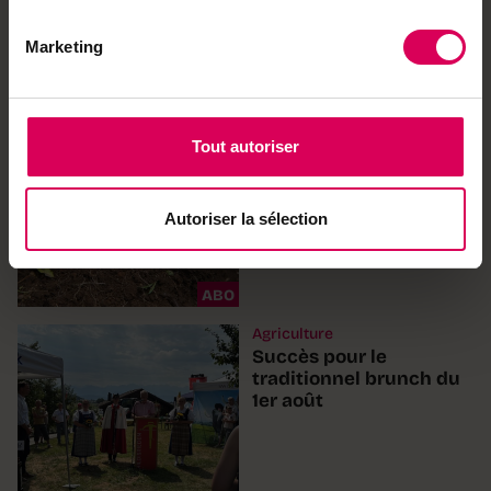
Agriculture
Dans les vergers,
Marketing
l'irrigation se généralise
et l'inquiétude aussi
Tout autoriser
Nature
Canicule: quand les
vers de terre meurent,
Autoriser la sélection
le sol suffoque
ABO
Agriculture
Succès pour le
traditionnel brunch du
1er août