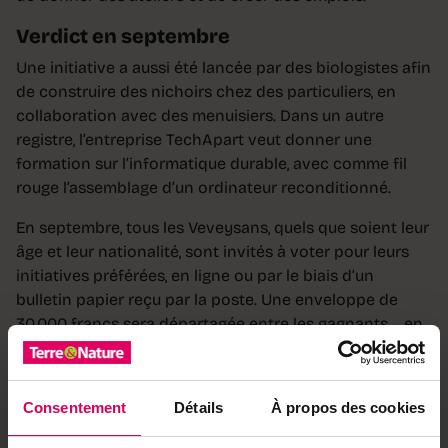
Verdict en septembre
Une initiative a aussi été lancée par des biologistes afin
de construire des nichoirs chez des particuliers, en
collaboration avec des menuisiers. Dans un autre
registre, l’entreprise TechApart veut donner une
formation sur l’informatique durable, avec comme fil
rouge l’assemblage d’un ordinateur reconditionné.
En septembre, tous les Veveysans, quels que soient leur
âge et leur nationalité, sont invités à voter pour leurs
initiatives préférées, en ligne ou par le biais d’un
bulletin papier reçu par la poste. Une enveloppe de
30 000 francs sera départagée entre les gagnants, en
fonction des montants demandés par chacun. «Nous
sommes ravis que la population s’approprie
concrètement les questions de durabilité, afin de
Consentement
Détails
À propos des cookies
tendre vers un territoire bas carbone et agréable à
vivre», conclut Jessica Renel. Le projet sera reconduit