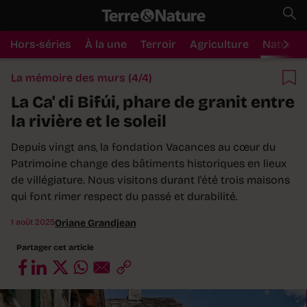
Hors-séries
À la une
Terroir
Agriculture
Nature
La mémoire des murs (4/4)
La Ca' di Bifúi, phare de granit entre
la rivière et le soleil
Depuis vingt ans, la fondation Vacances au cœur du
Patrimoine change des bâtiments historiques en lieux
de villégiature. Nous visitons durant l'été trois maisons
qui font rimer respect du passé et durabilité.
1 août 2025
Oriane Grandjean
Partager cet article