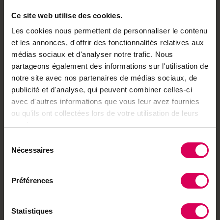
vapoteuses dans les points de vente, contribuant ainsi
à protéger l’environnement et à éviter les risques de
Ce site web utilise des cookies.
pollution. Une manière concrète de transformer le
Les cookies nous permettent de personnaliser le contenu
grand tri de janvier en un geste durable.
et les annonces, d'offrir des fonctionnalités relatives aux
médias sociaux et d'analyser notre trafic. Nous
+ D’infos
erecycling.ch/projekte/electro-bag.html
partageons également des informations sur l'utilisation de
notre site avec nos partenaires de médias sociaux, de
Envie de partager ?
publicité et d'analyse, qui peuvent combiner celles-ci
avec d'autres informations que vous leur avez fournies
ou qu'ils ont collectées lors de votre utilisation de leurs
services.
Sélection
Achetez local sur
Nécessaires
du
notre boutique
consentement
Découvrez les produits
Préférences
Statistiques