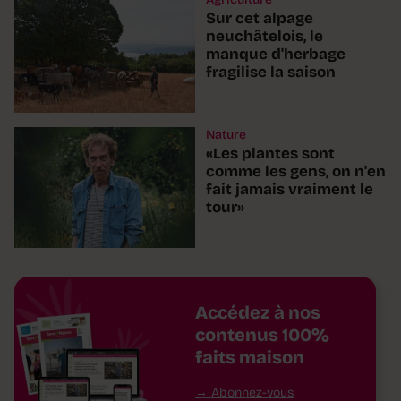
Sur cet alpage
neuchâtelois, le
manque d'herbage
fragilise la saison
Nature
«Les plantes sont
comme les gens, on n'en
fait jamais vraiment le
tour»
Accédez à nos
contenus 100%
faits maison
Abonnez-vous