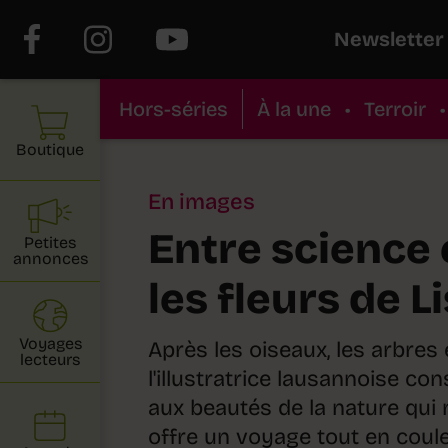
Newsletter
Hors-séries
À la une
•
Terroir
•
Boutique
En images
Entre science 
Petites
annonces
les fleurs de L
Voyages
Après les oiseaux, les arbres 
lecteurs
l'illustratrice lausannoise co
aux beautés de la nature qui
offre un voyage tout en coul