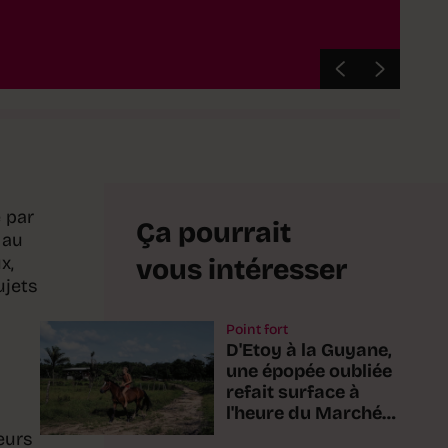
 par
Ça pourrait
 au
x,
vous intéresser
ujets
Point fort
D'Etoy à la Guyane,
une épopée oubliée
refait surface à
l'heure du Marché-
Concours
eurs