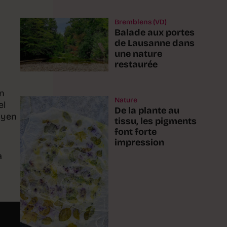
Bremblens (VD)
Balade aux portes
de Lausanne dans
une nature
restaurée
an
Nature
el
De la plante au
oyen
tissu, les pigments
font forte
impression
a