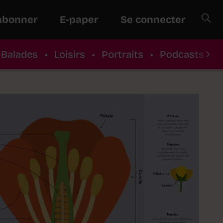
abonner
E-paper
Se connecter
Balades
•
Loisirs
•
Portraits
•
Podcasts
•