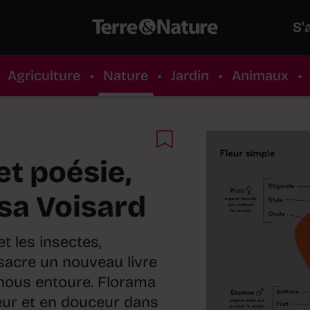
S'
Agriculture
•
Nature
•
Jardin
•
Animaux
•
et poésie,
isa Voisard
et les insectes,
nsacre un nouveau livre
 nous entoure. Florama
eur et en douceur dans