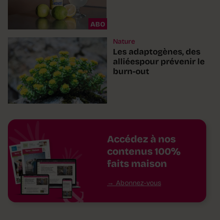
ABO
Nature
Les adaptogènes, des
alliéespour prévenir le
burn-out
Accédez à nos
contenus 100%
faits maison
Abonnez-vous