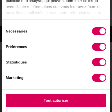
publicité et d'analyse, qui peuvent combiner celles-ci
avec d'autres informations que vous leur avez fournies
ou qu'ils ont collectées lors de votre utilisation de leurs
services.
Sélection
Coup de cœur
Nécessaires
du
«Danse des chevreuils», Michel Glauser.
consentement
Préférences
Statistiques
Marketing
Tout autoriser