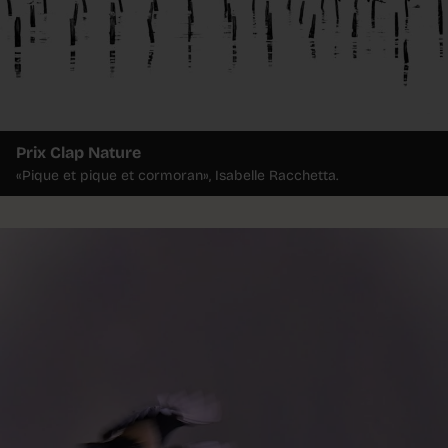
Prix Clap Nature
«Pique et pique et cormoran», Isabelle Racchetta.