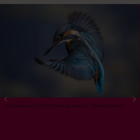
Prix Roseau d'Or 2024 «Danse du Martin», André Hübscher.