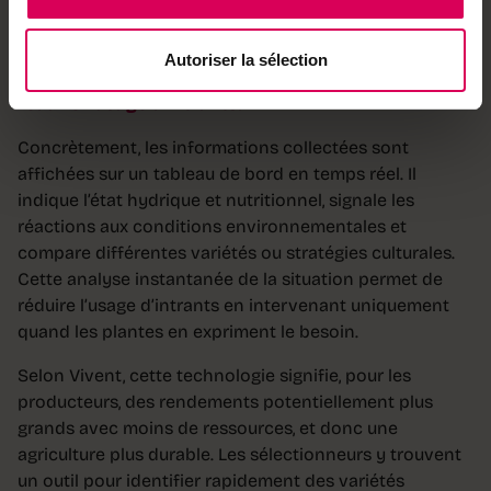
d’ajuster rapidement irrigation, fertilisation ou
traitements phytosanitaires.
Autoriser la sélection
L’analyse instantanée de la situation permet de
réduire l’usage d’intrants.
Concrètement, les informations collectées sont
affichées sur un tableau de bord en temps réel. Il
indique l’état hydrique et nutritionnel, signale les
réactions aux conditions environnementales et
compare différentes variétés ou stratégies culturales.
Cette analyse instantanée de la situation permet de
réduire l’usage d’intrants en intervenant uniquement
quand les plantes en expriment le besoin.
Selon Vivent, cette technologie signifie, pour les
producteurs, des rendements potentiellement plus
grands avec moins de ressources, et donc une
agriculture plus durable. Les sélectionneurs y trouvent
un outil pour identifier rapidement des variétés