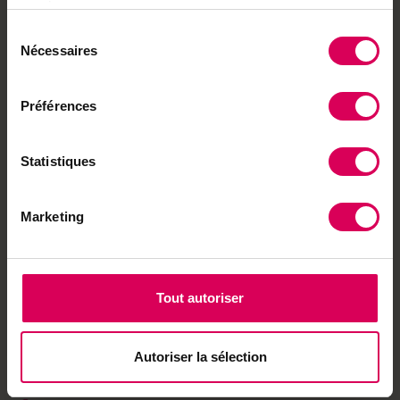
services.
S
Sélection
ur un alpage ou dans un chalet isolé, l’eau des
Nécessaires
du
sources est souvent trouble, chargée en
consentement
particules ou en microbes. Le filtre KLS, conçu par
RWB Groupe à Porrentruy, change la donne. Sans
Préférences
électricité ni produits chimiques, il purifie l’eau en
la traitant par filtrations successives: une
Statistiques
première filtration sur gravier suivie de deux
filtrations lentes sur sable. Le résultat est une eau
limpide, stable et potable, avec un entretien réduit
Marketing
à quelques nettoyages par an. Un système idéal
pour les villages isolés, refuges de montagne et
tous lieux non raccordés à un réseau d’eau
potable.
Tout autoriser
Plus d’infos :
rwbgroupe.ch
Autoriser la sélection
Envie de partager ?