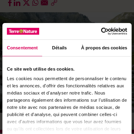
Consentement
Détails
À propos des cookies
Ce site web utilise des cookies.
Les cookies nous permettent de personnaliser le contenu
et les annonces, d'offrir des fonctionnalités relatives aux
médias sociaux et d'analyser notre trafic. Nous
partageons également des informations sur l'utilisation de
notre site avec nos partenaires de médias sociaux, de
publicité et d'analyse, qui peuvent combiner celles-ci
© DR
avec d'autres informations que vous leur avez fournies
ou qu'ils ont collectées lors de votre utilisation de leurs