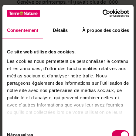
Genève ce printemps. «Il y avait plus de 1000
exposants, quasiment tous des ingénieurs. Moi, je
n’ai qu’un diplôme de cuisinier et j’avais bricolé
une maquette pas chère. Je pensais n’avoir
Consentement
Détails
À propos des cookies
aucune chance!» Pourtant, Olivier Haldi a bel et
bien conquis les visiteurs et le jury grâce à son
innovation baptisée Pulze-Air.
Ce site web utilise des cookies.
En le voyant, les gens se demandent pourquoi
Les cookies nous permettent de personnaliser le contenu
personne n’y avait pensé avant…
et les annonces, d'offrir des fonctionnalités relatives aux
médias sociaux et d'analyser notre trafic. Nous
Le principe: un système de gaines perforées qui diffuse
partageons également des informations sur l'utilisation de
de l’air chauffé à 70°C à partir d’une remorque
notre site avec nos partenaires de médias sociaux, de
autonome, protégeant efficacement et écologiquement
publicité et d'analyse, qui peuvent combiner celles-ci
les cultures du gel. «C’est un dispositif très simple. En le
avec d'autres informations que vous leur avez fournies
voyant, les gens se demandent souvent pourquoi
ou qu'ils ont collectées lors de votre utilisation de leurs
personne n’y avait pensé avant… C’est bon signe!»
services.
s’exclame-t-il en montrant le trophée qui trône dans
son bureau.
Sélection
Nécessaires