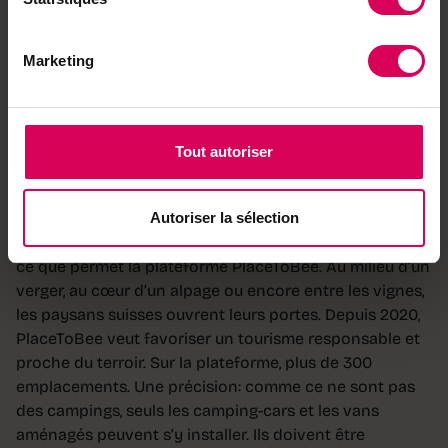
Quand la vanlife rencontre l'agritourisme:
PlaceToBee
Marketing
La vanlife, c’est le trend du moment. Pourtant, il n’est
pas toujours facile de trouver une place où parquer son
véhicule pour passer la nuit. Quant à dénicher un
Tout autoriser
endroit insolite qui ne soit pas pris d’assaut, cela
s’avère parfois mission impossible.
Autoriser la sélection
La solution? Mettre en lien campeurs motorisés et
agriculteurs prêts à offrir un petit bout de terrain. C’est
ce que permet la plateforme PlaceToBee. Au milieu d’un
verger, au cœur d’un alpage ou encore entre les vignes,
les paysans suisses ouvrent leurs portes. Depuis 2020,
PlaceToBee veut favoriser un tourisme responsable et
proche du terroir. Sur la plateforme, plus de 300
emplacements. Une précision: comme ce ne sont pas
des campings, seuls les camping-cars et les vans
aménagés peuvent s’y installer. Ils doivent être