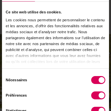
fr./nuit en glamping. Au moment de la réservation,
vous pouvez ajouter un panier fondue, raclette ou
Ce site web utilise des cookies.
apéro à déguster dans votre tente.
Les cookies nous permettent de personnaliser le contenu
alpsafari.ch
et les annonces, d'offrir des fonctionnalités relatives aux
médias sociaux et d'analyser notre trafic. Nous
partageons également des informations sur l'utilisation de
notre site avec nos partenaires de médias sociaux, de
publicité et d'analyse, qui peuvent combiner celles-ci
avec d'autres informations que vous leur avez fournies
ou qu'ils ont collectées lors de votre utilisation de leurs
services.
Sélection
Nécessaires
du
consentement
Préférences
3
Statistiques