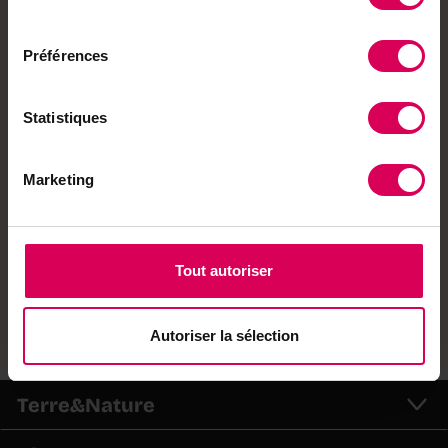
Sédeilles, a patiemment façonné une forêt
consentement
comestible sur une surface de 6000 m2, qui
Préférences
illustre les principes de l’agroforesterie appliqués
à l’échelle maraîchère. Au total, ce sont près de
190 variétés fruitières qui recréent un écosystème
Statistiques
équilibré, capable de résister aux aléas
climatiques et de favoriser la faune auxiliaire, tout
en permettant une production alimentaire
Marketing
significative.
Plus d’infos :
gfellerbio.ch
Tout autoriser
Envie de partager ?
Autoriser la sélection
Terre&Nature