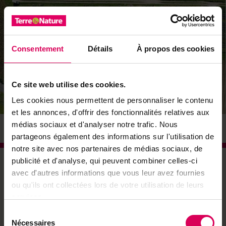
Consentement
Détails
À propos des cookies
Ce site web utilise des cookies.
Les cookies nous permettent de personnaliser le contenu
et les annonces, d'offrir des fonctionnalités relatives aux
médias sociaux et d'analyser notre trafic. Nous
© DR
partageons également des informations sur l'utilisation de
notre site avec nos partenaires de médias sociaux, de
publicité et d'analyse, qui peuvent combiner celles-ci
À
première vue, on pourrait croire à un verger
avec d'autres informations que vous leur avez fournies
foisonnant. Mais en s’approchant, on découvre
ou qu'ils ont collectées lors de votre utilisation de leurs
une véritable mosaïque végétale dans laquelle
services.
cohabitent arbres, arbustes, fleurs et plantes
Sélection
aromatiques. Depuis 2016, Urs Gfeller, établi à
Nécessaires
du