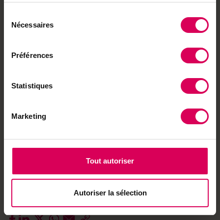
L
e sécateur Felco 834 est un sécateur électrique
professionnel à batterie, pensé pour une taille
Sélection
précise et efficace tant en viticulture qu’en
Nécessaires
du
arboriculture ou pour le soin des animaux. Pensé
consentement
pour les professionnels qui enchaînent les heures
Préférences
de coupe, il a tout pour se faire oublier: poids
plume de 980 grammes, design ergonomique
décliné en version pour gauchers, revêtement F-
Statistiques
Gold améliorant la coupe et protection
anticoupure brevetée. Sa polyvalence est
Marketing
renforcée par trois têtes de coupe
interchangeables permettant aux utilisateurs de
couvrir tout le spectre de leurs activités avec un
seul appareil.
Tout autoriser
Plus d’infos :
felco.com
Autoriser la sélection
Envie de partager ?