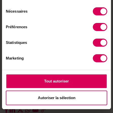
Sélection
S
ur ses parcelles bios, Christian Streit a opté pour
Nécessaires
du
l’association de cultures blé-féverole. Ce dispositif
consentement
lui permet de réduire le recours aux engrais
Préférences
azotés: l’azote fixé par la légumineuse, une fois
celle-ci arrivée en fin de cycle, retourne dans le
sol, ce qui a pour effet d’améliorer la qualité de la
Statistiques
terre. Il lui permet aussi de favoriser la biodiversité
de ses champs. Lorsqu’elle fleurit, la féverole
Marketing
nourrit davantage d’insectes pollinisateurs et joue
un rôle d’ombrage, qui a l’avantage de limiter la
prolifération des mauvaises herbes. Un dispositif
prometteur pour l’avenir de l’agriculture bio.
Tout autoriser
Plus d’infos :
es-bons.ch
Autoriser la sélection
Envie de partager ?