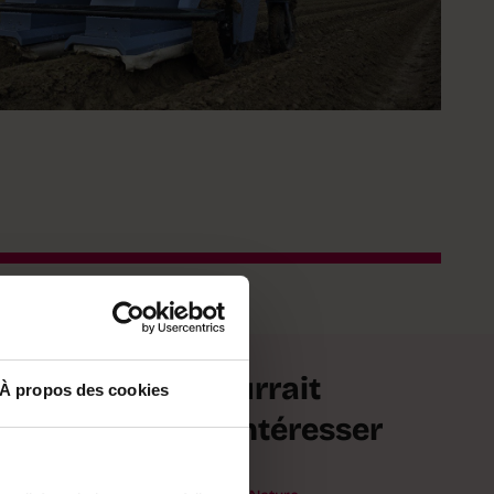
Ça pourrait
À propos des cookies
her
vous intéresser
h et