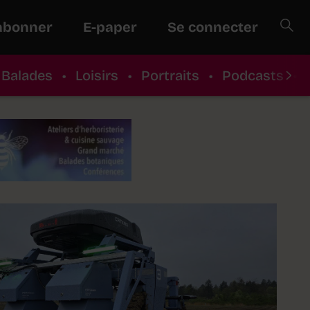
abonner
E-paper
Se connecter
Balades
•
Loisirs
•
Portraits
•
Podcasts
•