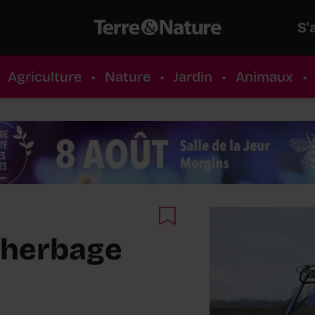
S'
Agriculture
•
Nature
•
Jardin
•
Animaux
•
ésherbage