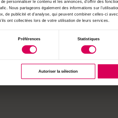
opère jour et nuit, en toute sécurité. Les premières
e personnaliser le contenu et les annonces, d'offrir des fonctio
ionnelles depuis 2025 et les premières ventes sont
rafic. Nous partageons également des informations sur l'utilisati
, de publicité et d'analyse, qui peuvent combiner celles-ci avec
ils ont collectées lors de votre utilisation de leurs services.
g
Préférences
Statistiques
Autoriser la sélection