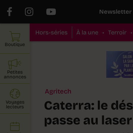
Newsletter
Hors-séries
À la une
•
Terroir
•
Boutique
Petites
annonces
Agritech
Caterra: le d
Voyages
lecteurs
passe au laser