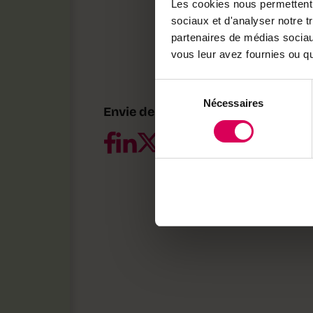
un guidage GPS, Caterra 
Les cookies nous permettent d
générations sont opérat
sociaux et d'analyser notre t
prévues pour 2027.
partenaires de médias sociaux
vous leur avez fournies ou qu'
Plus d’infos :
caterra.or
Sélection
Nécessaires
du
Envie de partager ?
consentement