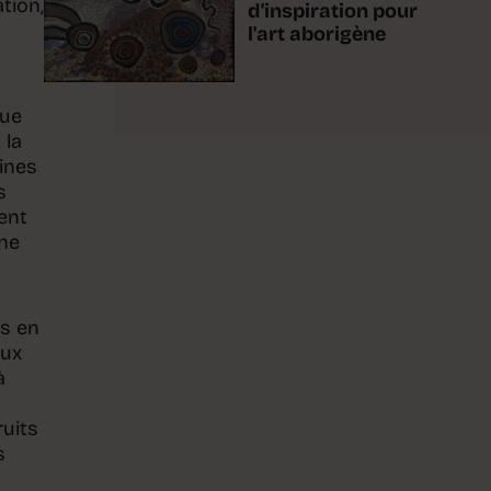
tion,
d'inspiration pour
l'art aborigène
nue
 la
ines
s
ent
une
es en
aux
à
ruits
s