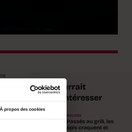
ans
jeur,
Ça pourrait
r la
vous intéresser
uits,
À propos des cookies
r
Recette
Passés au grill, les
épis craquent et