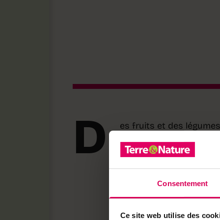
D
es fruits et des légumes
un contexte où la réduc
AgroSustain, une start-
l’Université de Lausanne
donne. Baptisé Afondo, i
enrobage naturel qui pro
Consentement
légumes et même des f
final.
Ce site web utilise des cook