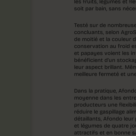
les fruits, légumes et fl
soit par bain, sans néce
Testé sur de nombreuse
concluants, selon AgroS
de moitié et la couleur d
conservation au froid e
et papayes voient les i
bénéficient d’un stocka
leur aspect brillant. M
meilleure fermeté et un
Dans la pratique, Afond
moyenne dans les entrepô
producteurs une flexibil
réduire le gaspillage a
détaillants, Afondo leur
et légumes de quatre j
attractifs et en bonne s