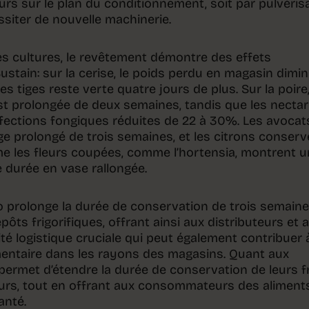
eurs sur le plan du conditionnement, soit par pulvérisa
ssiter de nouvelle machinerie.
s cultures, le revêtement démontre des effets
ustain: sur la cerise, le poids perdu en magasin dimi
es tiges reste verte quatre jours de plus. Sur la poire,
st prolongée de deux semaines, tandis que les nectar
nfections fongiques réduites de 22 à 30%. Les avocat
ge prolongé de trois semaines, et les citrons conserv
ême les fleurs coupées, comme l’hortensia, montrent 
e durée en vase rallongée.
o prolonge la durée de conservation de trois semain
ts frigorifiques, offrant ainsi aux distributeurs et 
ité logistique cruciale qui peut également contribuer 
limentaire dans les rayons des magasins. Quant aux
 permet d’étendre la durée de conservation de leurs f
ours, tout en offrant aux consommateurs des aliment
anté.