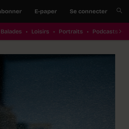
abonner
E-paper
Se connecter
Balades
•
Loisirs
•
Portraits
•
Podcasts
•