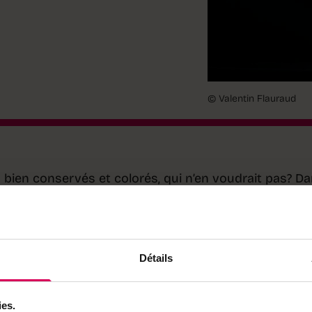
© Valentin Flauraud
 bien conservés et colorés, qui n’en voudrait pas? D
tion des intrants chimiques est devenue un enjeu ma
up vaudoise née en 2018 dans les laboratoires de
, a mis au point un système qui pourrait bien change
l vise à limiter les pertes après récolte grâce à un
longe la fraîcheur et la durée de conservation des fr
Détails
leurs coupées, du producteur jusqu’au consommateu
ies.