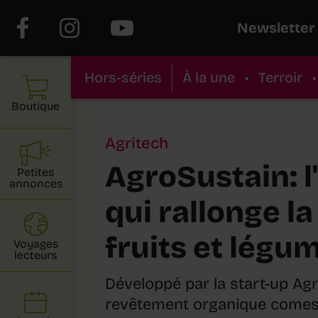
Newsletter
Hors-séries
À la une
•
Terroir
•
Boutique
Agritech
AgroSustain: 
Petites
annonces
qui rallonge la
fruits et légu
Voyages
lecteurs
Développé par la start-up Ag
revêtement organique comesti