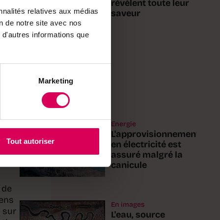
révèlent toute leur
nnalités relatives aux médias
saveur
on de notre site avec nos
 d'autres informations que
e
e
trée
t en
Marketing
nge
Energie
L'approvisionnement
Tout autoriser
en électricité est
assuré malgré la
canicule
 de
iens
En images
 sur
L'eau, source