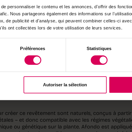
e personnaliser le contenu et les annonces, d'offrir des fonctio
s
rafic. Nous partageons également des informations sur l'utilisati
, de publicité et d'analyse, qui peuvent combiner celles-ci avec
 d’être entièrement naturel: Afondo forme une barrièr
ils ont collectées lors de votre utilisation de leurs services.
a surface des plantes, déposée par pulvérisation. Cett
oblessures qui constituent les principales portes d’en
fongiques et empêche ainsi leur développement, tou
Préférences
Statistiques
 des fruits, ce qui diminue leur flétrissement et prolo
ion.
rière invisible comestible à la
Autoriser la sélection
déposée par pulvérisation.
ur créer ce revêtement sont naturels, conçus à partir
tales – et donc compatible avec les régimes végétal
mique ou génétique sur la plante. Afondo est appliqué