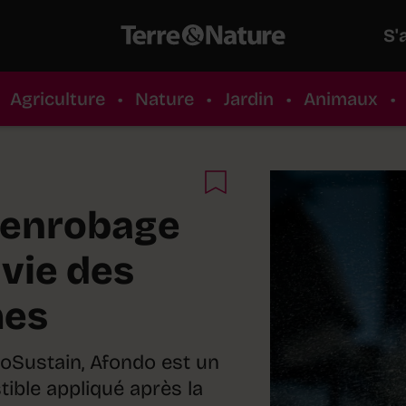
S'
Agriculture
•
Nature
•
Jardin
•
Animaux
•
l'enrobage
 vie des
mes
roSustain, Afondo est un
ble appliqué après la