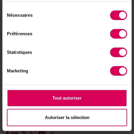
E
t si la production laitière était plus durable? C’est
le pari d’Agolin, une société basée à Bière
Sélection
(aujourd’hui détenue par Alltech) qui a mis au
Nécessaires
du
point un complément alimentaire à base d’extraits
consentement
naturels de plantes et d’huiles essentielles,
Préférences
agissant sur le microbiote de l’animal. Résultats
d’après une méta-analyse basée sur 23 études:
une amélioration de la production laitière et de
Statistiques
l’efficacité, mais aussi une réduction observée des
émissions de méthane de près de 10% par litre de
Marketing
lait produit. Agolin Ruminant est intégré à
différents programmes climatiques pour répondre
aux enjeux de réduction de l’empreinte carbone
dans l’élevage.
Tout autoriser
Plus d’infos :
alltech.com/agolin
Autoriser la sélection
Envie de partager ?