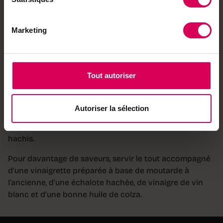
Carottes, poireaux, navets, céleri et parfois des patates
viennent parfumer le bouillon et offrir une belle
Marketing
diversité de textures. Coupez-les en morceaux réguliers
pour une cuisson homogène, et ajoutez-les en cours de
cuisson pour qu’ils ne se défassent pas. Vous pouvez
agrémenter le bouillon de clous de girofle, d’un bouquet
Tout autoriser
garni ou d’une pointe de gingembre.
Enfin, ne jetez rien: le pot-au-feu est encore meilleur le
Autoriser la sélection
lendemain, réchauffé ou même transformé. Utilisez le
bouillon pour une soupe et les restes de viande pour un
hachis.
Pour davantage de saveurs, servir le tout accompagné
d’une vinaigrette préparée à base de moutarde à
l’ancienne, d’une échalote hachée, de vinaigre de vin
blanc et d’une bonne huile de colza.