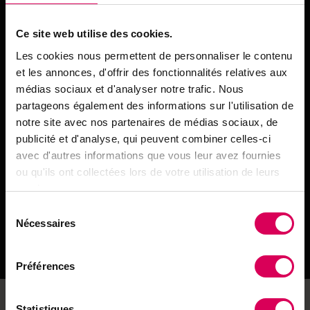
1 kg de bouilli
Ce site web utilise des cookies.
1 queue de veau
Les cookies nous permettent de personnaliser le contenu
2 poireaux
et les annonces, d'offrir des fonctionnalités relatives aux
3-4 carottes
médias sociaux et d'analyser notre trafic. Nous
partageons également des informations sur l'utilisation de
2 raves
notre site avec nos partenaires de médias sociaux, de
1 bouquet garni (thym, persil, romarin, 2 feuilles de
publicité et d'analyse, qui peuvent combiner celles-ci
laurier)
avec d'autres informations que vous leur avez fournies
ou qu'ils ont collectées lors de votre utilisation de leurs
1 oignon
services.
4-5 clous de girofle
Sélection
Nécessaires
6 os à moelle
du
consentement
Sel et poivre
Préférences
Les légumes jouent également un rôle essentiel.
Statistiques