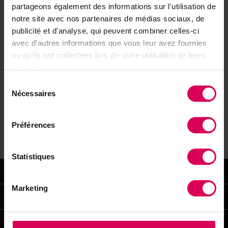
partageons également des informations sur l'utilisation de
notre site avec nos partenaires de médias sociaux, de
publicité et d'analyse, qui peuvent combiner celles-ci
avec d'autres informations que vous leur avez fournies
ou qu'ils ont collectées lors de votre utilisation de leurs
services.
Sélection
Le Hors-série vient de vous être envoyé par e-mail.
Nécessaires
du
Pensez à regarder vos spams.
consentement
Préférences
→ Découvrir l'univers Terre et Nature
Statistiques
Terre&Nature
Marketing
Abonnements
Services