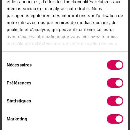
Achetez local sur
et les annonces, d'offrir des fonctionnalités relatives aux
notre boutique
médias sociaux et d'analyser notre trafic. Nous
partageons également des informations sur l'utilisation de
Découvrez les produits
notre site avec nos partenaires de médias sociaux, de
publicité et d'analyse, qui peuvent combiner celles-ci
avec d'autres informations que vous leur avez fournies
ou qu'ils ont collectées lors de votre utilisation de leurs
À lire aussi
services.
Nature
Sélection
Canicule: quand les
Nécessaires
du
vers de terre meurent,
consentement
le sol suffoque
Préférences
ABO
Statistiques
Cuisine
Une petite leçon du vin
pour un résultat canon
Marketing