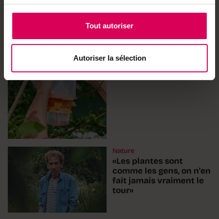
Tout autoriser
Terroir
Un inventeur biennois
primé à Paris pour son
piège à frelons
Autoriser la sélection
asiatiques
Nature
«Les plantes sont
comme les gens, on n'en
fait jamais vraiment le
tour»