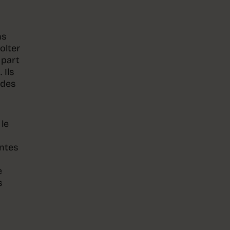
ns
olter
 part
 Ils
 des
le
entes
e
s