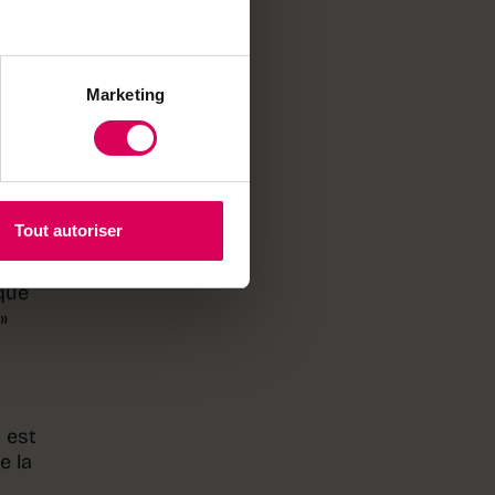
ure
t
iser
Marketing
e de
es
ple
Tout autoriser
e app
sque
»
 est
e la