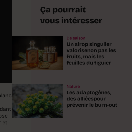
Ça pourrait
vous intéresser
De saison
Un sirop singulier
valorisenon pas les
fruits, mais les
feuilles du figuier
Nature
Les adaptogènes,
blanc
des alliéespour
prévenir le burn-out
ndant
pose
 et