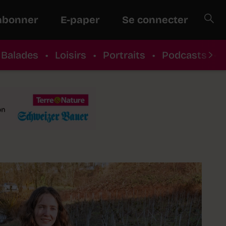
abonner
E-paper
Se connecter
Balades
•
Loisirs
•
Portraits
•
Podcasts
•