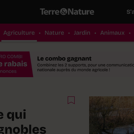
S'
Agriculture
•
Nature
•
Jardin
•
Animaux
•
e qui
ignobles