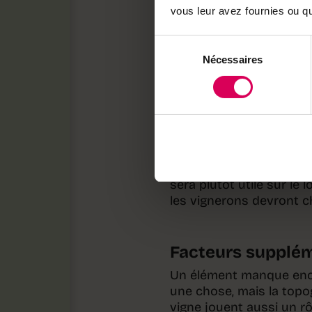
dont on veut connaître 
vous leur avez fournies ou qu'
qui nous intéresse. Les
ensuite sur une carte d
Sélection
des échanges Erasmus in
Nécessaires
du
Dardagny (GE). Cela pou
consentement
viticulture et œnologie d
qui ressembleront aux n
prendre des cours à l’Un
France.»
Mi-février, l’application
sera plutôt utile sur le
les vignerons devront ch
Facteurs supplé
Un élément manque encore
une chose, mais la topog
vigne jouent aussi un r