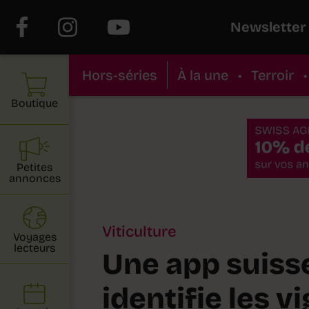
Newsletter
Hors-séries
À la une
•
Terroir
•
Boutique
Petites
annonces
Viticulture
Voyages
lecteurs
Une app suiss
identifie les v