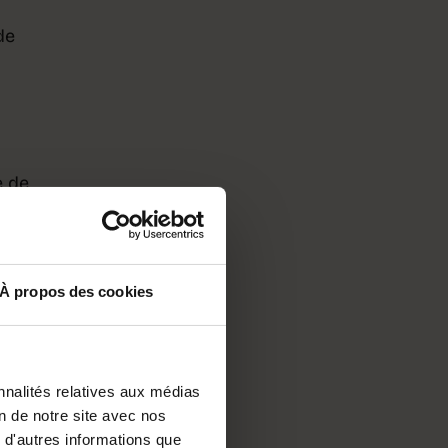
de
e de
– et
e –
À propos des cookies
ce
nnalités relatives aux médias
on de notre site avec nos
u
 d'autres informations que