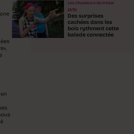
Les chasseurs de trésor
(4/9)
zone
Des surprises
cachées dans les
bois rythment cette
balade connectée
nées
e»,
e
 en
ues
 nous
té