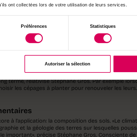
les analogues et un curseur d’années fixe la date fut
ils ont collectées lors de votre utilisation de leurs services.
 «jumeaux climatiques» associés à ce lieu apparaissen
e l’Europe. «Ce serait une bonne occasion pour organ
terécoles, projette Stéphane Gros, viticulteur à
Préférences
Statistiques
rrait par exemple encourager nos étudiants de l’écol
e Changins à aller voir ce qui se fait dans les vignobl
ôtres dans plusieurs années. Ils pourraient par exem
iversité du vin de Suze-la-Rousse, dans le sud de la
Autoriser la sélection
 comptait 370 utilisateurs. «Ce n’est que le début: cett
 long terme, relativise Stéphane Gros. Par exemple lor
oisir les cépages à planter pour renouveler les leurs.
mentaires
 à l’application: la composition des sols. «Le climat
raphie et la géologie des terres sur lesquelles pouss
ôle important», précise Stéphane Gros. Consciente de