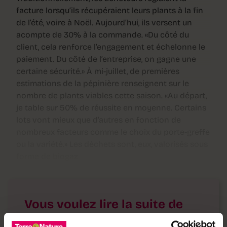
facture lorsqu’ils récupéraient leurs plants à la fin
de l’été, voire à Noël. Aujourd’hui, ils versent un
acompte de 30% à la commande. «Du côté du
client, cela renforce l’engagement et échelonne le
paiement. Du côté de l’entreprise, on gagne une
certaine sécurité.» À mi-juillet, de premières
estimations de la pépinière renseignent sur le
nombre de plants viables cette saison. «Au départ,
je table sur 50% de réussite en moyenne. Certains
lots vont mieux que d’autres en fonction de
nombreux facteurs comme le choix du porte-greffe
ou la variété.» Les déchets sont, eux, valorisés sous
forme de biogaz.
Vous voulez lire la suite de
cet article ?