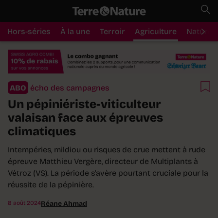
Hors-séries
À la une
Terroir
Agriculture
Nature
ABO
écho des campagnes
Un pépiniériste-viticulteur
valaisan face aux épreuves
climatiques
Intempéries, mildiou ou risques de crue mettent à rude
épreuve Matthieu Vergère, directeur de Multiplants à
Vétroz (VS). La période s'avère pourtant cruciale pour la
réussite de la pépinière.
8 août 2024
Réane Ahmad