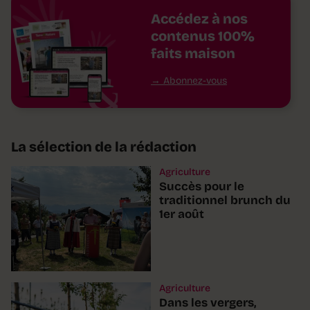
Accédez à nos
contenus 100%
faits maison
Abonnez-vous
La sélection de la rédaction
Agriculture
Succès pour le
traditionnel brunch du
1er août
Agriculture
Dans les vergers,