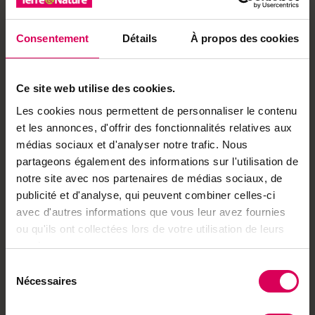
Profitez d'un accès illimité à toutes nos
Consentement
Détails
À propos des cookies
publications en format numérique
→ Nos abonnements
Ce site web utilise des cookies.
Les bonnes raisons de s'abonner
Les cookies nous permettent de personnaliser le contenu
et les annonces, d'offrir des fonctionnalités relatives aux
·
Accès à l'ensemble de nos contenus en ligne
médias sociaux et d'analyser notre trafic. Nous
·
Accès à des articles et des podcasts exclusifs
partageons également des informations sur l'utilisation de
notre site avec nos partenaires de médias sociaux, de
·
Accès à toutes nos éditions (e-paper)
publicité et d'analyse, qui peuvent combiner celles-ci
·
Accès à nos hors-séries et suppléments (e-
avec d'autres informations que vous leur avez fournies
paper)
ou qu'ils ont collectées lors de votre utilisation de leurs
·
Accès à des avantages réservés à nos
services.
abonnés
Sélection
Nécessaires
Déjà abonné·e ?
du
→ Se connecter
consentement