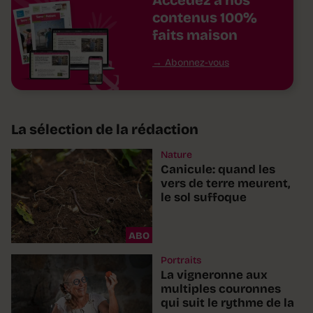
Accédez à nos
contenus 100%
faits maison
Abonnez-vous
La sélection de la rédaction
Nature
Canicule: quand les
vers de terre meurent,
le sol suffoque
ABO
Portraits
La vigneronne aux
multiples couronnes
qui suit le rythme de la