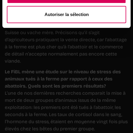
Cette pratique concerne surtout les élevages bios.
Les paysans qui travaillent en conventionnel s’y
Autoriser la sélection
intéressent-ils aussi?
Oui, on dénombre également certaines exploitations IP-
Suisse ou vache mère. Précisons qu’il s’agit
d’agriculteurs pratiquant la vente directe, car l’abattage
à la ferme est plus cher qu’à l’abattoir et le commerce
de détail n’accepte normalement pas encore cette
viande.
Le FiBL mène une étude sur le niveau de stress des
animaux tués à la ferme par rapport à ceux des
abattoirs. Quels sont les premiers résultats?
L’une de nos dernières recherches comparait la mise à
mort de deux groupes d’animaux issus de la même
exploitation: les premiers ont été tués à l’abattoir, les
seconds à la ferme. Les taux de cortisol dans le sang,
l’hormone du stress, étaient en moyenne vingt fois plus
élevés chez les bêtes du premier groupe.