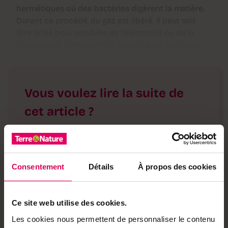
hermétiques où des bactéries digèrent la matière.
Durant ce procédé, du gaz est libéré. Il peut soit
être brûlé pour produire de l’électricité ou de la
chaleur, soit être purifié et injecté dans le réseau.
Vous voulez lire la suite de
cet article ?
Profitez d'un accès illimité à toutes nos
publications en format numérique
→ Nos abonnements
Consentement
Détails
À propos des cookies
Les bonnes raisons de s'abonner
Ce site web utilise des cookies.
·
Accès à l'ensemble de nos contenus en ligne
Les cookies nous permettent de personnaliser le contenu