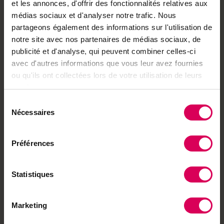
·
Accès à des articles et des podcasts exclusifs
et les annonces, d'offrir des fonctionnalités relatives aux
médias sociaux et d'analyser notre trafic. Nous
·
Accès à toutes nos éditions (e-paper)
partageons également des informations sur l'utilisation de
·
Accès à nos hors-séries et suppléments (e-
notre site avec nos partenaires de médias sociaux, de
paper)
publicité et d'analyse, qui peuvent combiner celles-ci
·
Accès à des avantages réservés à nos
avec d'autres informations que vous leur avez fournies
abonnés
ou qu'ils ont collectées lors de votre utilisation de leurs
services.
Déjà abonné·e ?
→ Se connecter
Sélection
Nécessaires
du
consentement
Préférences
Achetez local sur
notre boutique
Statistiques
Découvrez les produits
Marketing