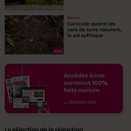
Nature
Canicule: quand les
vers de terre meurent,
le sol suffoque
ABO
Accédez à nos
contenus 100%
faits maison
Abonnez-vous
La sélection de la rédaction