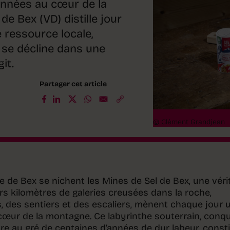
’années au cœur de la
e Bex (VD) distille jour
e ressource locale,
 se décline dans une
it.
Partager cet article
© Clément Grandjean
lle de Bex se nichent les Mines de Sel de Bex, une véri
urs kilomètres de galeries creusées dans la roche,
s, des sentiers et des escaliers, mènent chaque jour 
œur de la montagne. Ce labyrinthe souterrain, conqu
re au gré de centaines d’années de dur labeur, const