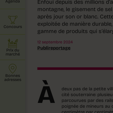
Enfoui depuis des millions d
Agenda
montagne, le gisement de sel d
après jour son or blanc. Cett
exploitée de manière durable,
Concours
gamme de produits qui s’élarg
12 septembre 2024
Publireportage
Prix du
marché
Bonnes
adresses
À
deux pas de la petite vi
cité souterraine: plusie
parcourues par des rail
poignée de mineurs au c
centimètre par centimèt