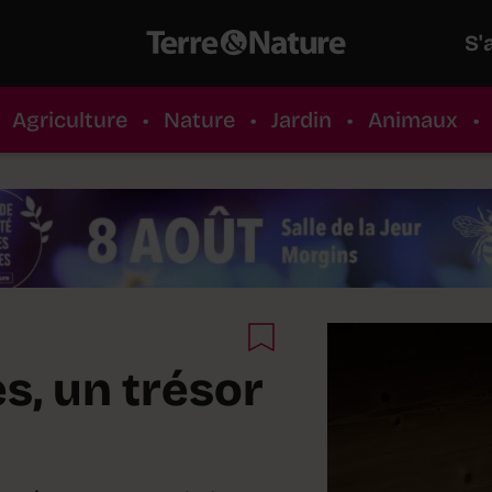
S'
Agriculture
•
Nature
•
Jardin
•
Animaux
•
s, un trésor