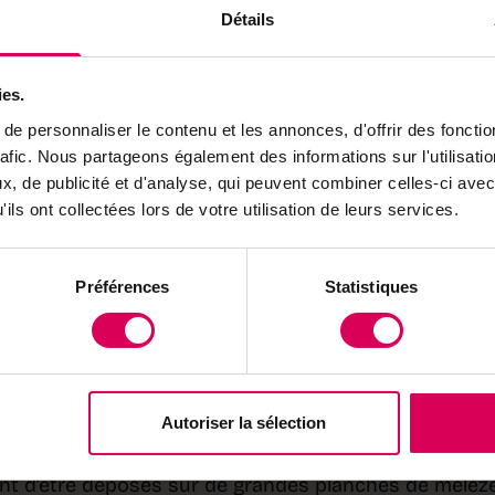
nter sous forme de saumure.
Détails
ies.
vres
e personnaliser le contenu et les annonces, d'offrir des fonctio
rafic. Nous partageons également des informations sur l'utilisati
é les chèvres qui ornent discrètement chacun des
, de publicité et d'analyse, qui peuvent combiner celles-ci avec
 clin d’œil rappelle la légende qui entoure la
ils ont collectées lors de votre utilisation de leurs services.
nte qu’il y a 500 ans, un berger aurait constaté la
bservé ses bêtes se rendre toujours au même
torrent. Cela valait bien un hommage à ces
Préférences
Statistiques
leries, une salle est vivement éclairée. C’est l’atelier
Autoriser la sélection
 ce produit d’exception composé d’aériens cristaux de 
ement à partir de la saumure brute et récoltés par de
ant d’être déposés sur de grandes planches de mélèz