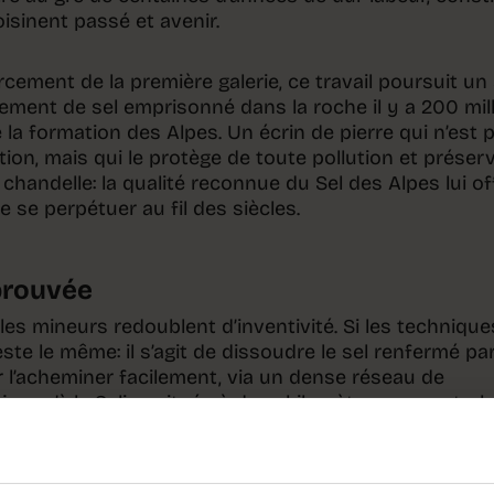
oisinent passé et avenir.
cement de la première galerie, ce travail poursuit un
isement de sel emprisonné dans la roche il y a 200 mil
la formation des Alpes. Un écrin de pierre qui n’est 
ction, mais qui le protège de toute pollution et préser
 chandelle: la qualité reconnue du Sel des Alpes lui of
e se perpétuer au fil des siècles.
prouvée
c, les mineurs redoublent d’inventivité. Si les technique
este le même: il s’agit de dissoudre le sel renfermé par
r l’acheminer facilement, via un dense réseau de
jusqu’à la Saline située à deux kilomètres en contreb
is mineurs à travailler dans les Mines de Sel de Bex: il
ui s’enfoncent jusqu’à 800 mètres de profondeur pou
s plus prometteurs avant d’y injecter de l’eau sous