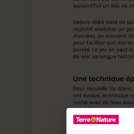
aujourd’hui un lieu où v
Depuis 1684, date de per
objectif: exploiter un g
d’années, au moment de 
pour faciliter son extra
pureté. Le jeu en vaut la
de voir sa longue histoir
Une technique é
Pour recueillir l’or blan
ont évolué, le principe r
roche avec de l’eau pou
conduites souterraines, 
Aujourd’hui, ils sont tro
réalisent des forages q
repérer les gisements le